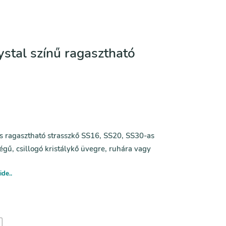
stal színű ragasztható
ns ragasztható strasszkő SS16, SS20, SS30-as
ű, csillogó kristálykő üvegre, ruhára vagy
ide..