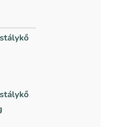
istálykő
istálykő
g