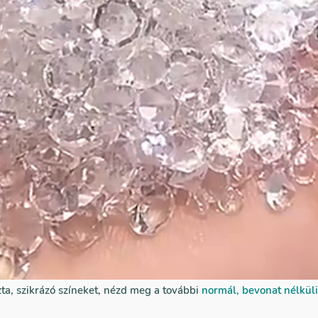
ent Crystal színű ragasztható kr
gi ragasztható strasszkő 3 mére
Kiváló minőségű, üveg alapú, transpar
ragasztható kristálykő Crystal színben
Különleges üvegtiszta, ezüst árnyalat 
ezüstszínű foncsor nélkül. A csiszolt 
alatta levő anyag színét és csillogóvá 
Ebben az esetben a kövek nem nagyon
a csillogásuk jelenik meg. Javasoljuk 
al színű ragasztható
például üveg felületekre, ahol fontos
oldalról nézve az ezüstszínű talp ne l
zta, szikrázó színeket, nézd meg a további
normál, bevonat nélküli 