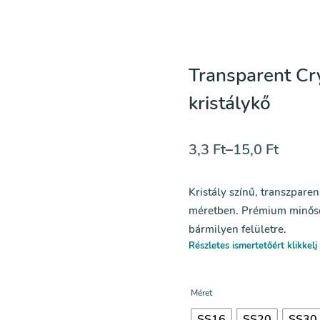
Transparent Cry
kristálykő
3,3
Ft
–
15,0
Ft
Kristály színű, transzpare
méretben. Prémium minőség
bármilyen felületre.
Részletes ismertetőért klikkelj 
Méret
SS16
SS20
SS30