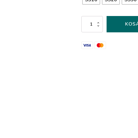
Transparent
KOS
Crystal
színű
ragasztható
kristálykő
mennyiség