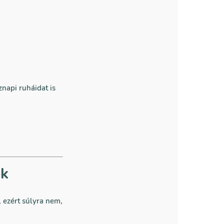
znapi ruháidat is
ek
 ezért súlyra nem,