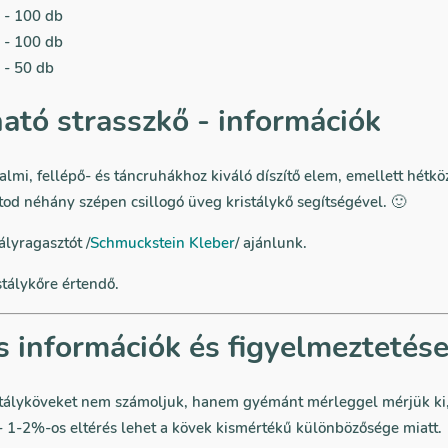
 - 100 db
 - 100 db
 - 50 db
ató strasszkő - információk
lmi, fellépő- és táncruhákhoz kiváló díszítő elem, emellett hétkö
od néhány szépen csillogó üveg kristálykő segítségével. 🙂
ályragasztót /
Schmuckstein Kleber
/ ajánlunk.
stálykőre értendő.
s információk és figyelmeztetés
stályköveket nem számoljuk, hanem gyémánt mérleggel mérjük ki,
 1-2%-os eltérés lehet a kövek kismértékű különbözősége miatt.