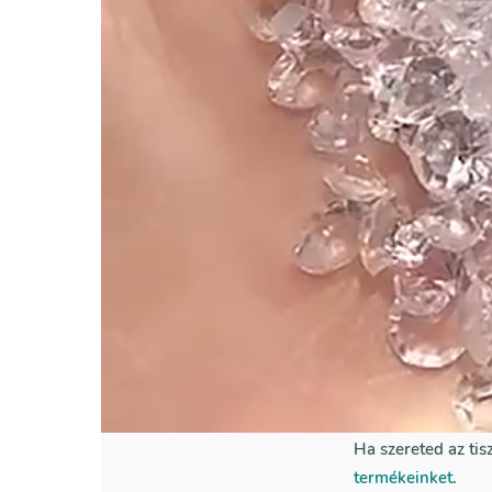
Transpar
- minősé
Transparent Cryst
kristálykő
Ha szereted az tis
termékeinket
.