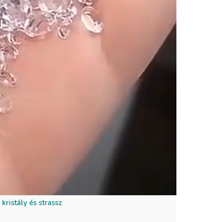
istálykő
tben
ent (átlátszó),
.
az alsó,
üvegkő átveszi az
varázsolja azt.
 látszanak, csak
még átlátszó,
, hogy a hátsó
átszódjon.
kristály és strassz