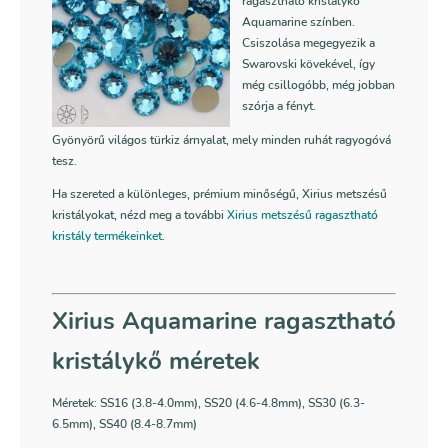
ragasztható kristálykő
Aquamarine színben.
Csiszolása megegyezik a
Swarovski kövekével, így
még csillogóbb, még jobban
szórja a fényt.
Gyönyörű világos türkiz árnyalat, mely minden ruhát ragyogóvá
tesz.
Ha szereted a különleges, prémium minőségű, Xirius metszésű
kristályokat, nézd meg a további
Xirius metszésű ragasztható
kristály termékeinket
.
Xirius Aquamarine ragasztható
kristálykő méretek
Méretek: SS16 (3.8-4.0mm), SS20 (4.6-4.8mm), SS30 (6.3-
6.5mm), SS40 (8.4-8.7mm)