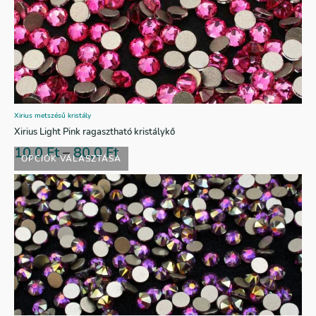
Xirius metszésű kristály
Xirius Light Pink ragasztható kristálykő
10,0
Ft
–
80,0
Ft
OPCIÓK VÁLASZTÁSA