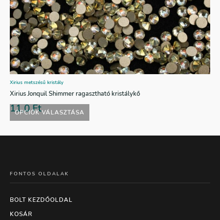
Xirius metszésű kristály
Xirius Jonquil Shimmer ragasztható kristálykő
11,0
Ft
OPCIÓK VÁLASZTÁSA
FONTOS OLDALAK
BOLT KEZDŐOLDAL
KOSÁR