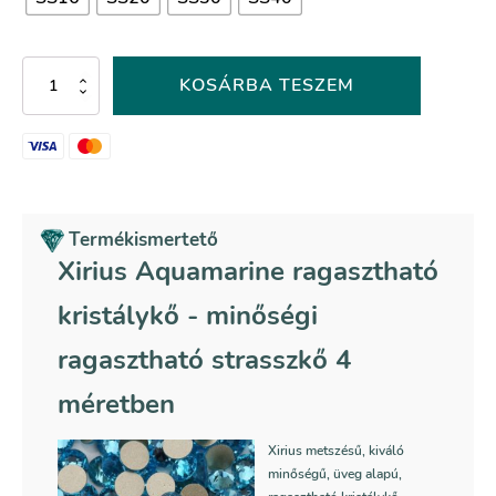
Xirius
KOSÁRBA TESZEM
Aquamarine
ragasztható
kristálykő
mennyiség
Termékismertető
Xirius Aquamarine ragasztható
kristálykő - minőségi
ragasztható strasszkő 4
méretben
Xirius metszésű, kiváló
minőségű, üveg alapú,