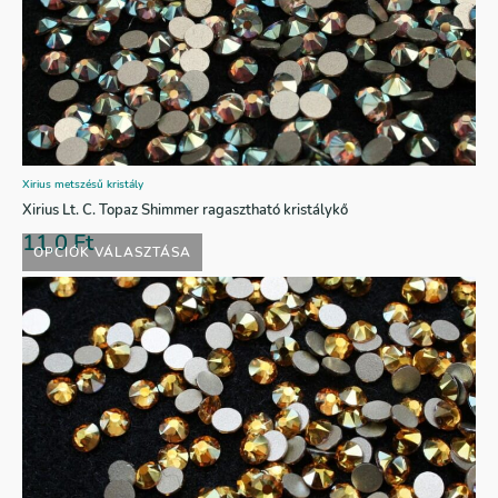
Xirius metszésű kristály
Xirius Lt. C. Topaz Shimmer ragasztható kristálykő
11,0
Ft
OPCIÓK VÁLASZTÁSA