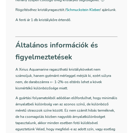
néhány szépen csillogó üveg kristálykő segítségével. 🙂
Rögzítéséhez kristályragasztót /
Schmuckstein Kleber
/ ajánlunk.
A fenti ár 1 db kristálykőre értendő.
Általános információk és
figyelmeztetések
A Xirius Aquamarine ragasztható kristályköveket nem
számoljuk, hanem gyémánt mérleggel mérjük ki, ezért súlyra
nem, de darabszámra +- 1-2%-os eltérés lehet a kövek
kismértékű különbözősége miatt.
A gyártási folyamatokból adódóan előfordulhat, hogy minimális
árnyalatbeli különbség van az azonos színű, de különböző
méretű strasszok színe között. Ez nem számít hibás terméknek,
de ha csomagolás közben nagyobb árnyalatkülönbséget
tapasztalunk, akkor minden esetben fotó küldésével
egyeztetünk Veled, hogy megfelel-e az adott szín, vagy esetleg