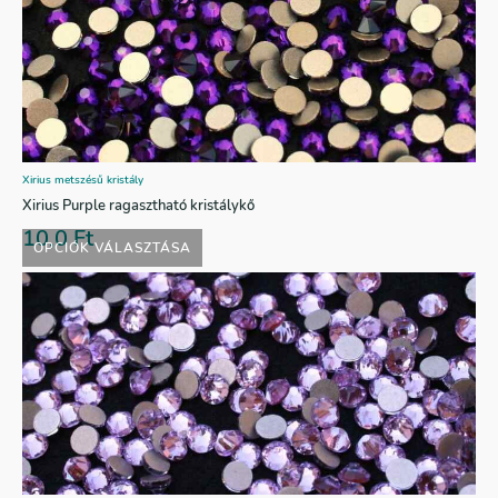
Xirius metszésű kristály
Xirius Purple ragasztható kristálykő
10,0
Ft
OPCIÓK VÁLASZTÁSA