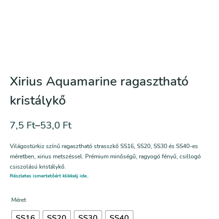
Xirius Aquamarine ragasztható
kristálykő
7,5
Ft
–
53,0
Ft
Világostürkiz színű ragasztható strasszkő SS16, SS20, SS30 és SS40-es
méretben, xirius metszéssel. Prémium minőségű, ragyogó fényű, csillogó
csiszolású kristálykő.
Részletes ismertetőért klikkelj ide..
Méret
SS16
SS20
SS30
SS40