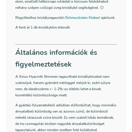
elem, emellett hétköznapi ruháidat is könnyen feldobhatod
néhány szépen csillogó üveg kristálykő segítségével. 🙂
Rögzítéséhez kristályragasztót /
Schmuckstein Kleber
/ ajánlunk.
A fenti ár 1 db kristálykőre értendő.
Általános információk és
figyelmeztetések
A Xirius Hyacinth Shimmer ragasztható kristályköveket nem
számoljuk, hanem gyémánt mérleggel mérjük ki, ezért súlyra
nem, de darabszámra +- 1-2%-os eltérés lehet a kövek
kismértékű különbözősége miatt.
A gyártási folyamatokból adódóan előfordulhat, hogy minimális
árnyalatbeli különbség van az azonos színű, de különböző
méretű strasszok színe között. Ez nem számít hibás terméknek,
de ha csomagolás közben nagyobb árnyalatkülönbséget
tapasztalunk, akkor minden esetben fotó küldésével