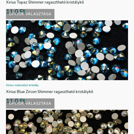
Xirius Topaz Shimmer ragasztható kristálykő
11,0
Ft
OPCIÓK VÁLASZTÁSA
Xirius metszésű kristály
Xirius Blue Zircon Shimmer ragasztható kristálykő
11,0
Ft
OPCIÓK VÁLASZTÁSA