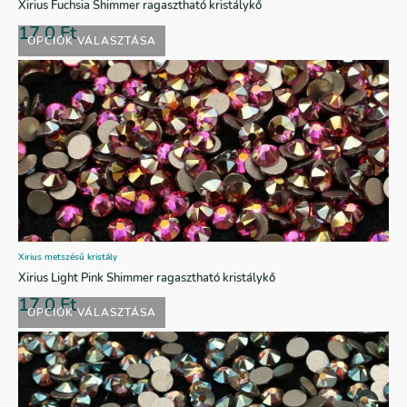
Xirius Fuchsia Shimmer ragasztható kristálykő
17,0
Ft
OPCIÓK VÁLASZTÁSA
Xirius metszésű kristály
Xirius Light Pink Shimmer ragasztható kristálykő
17,0
Ft
OPCIÓK VÁLASZTÁSA