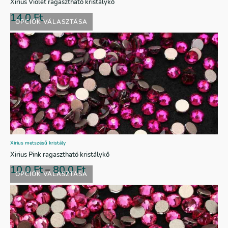
Xirius Violet ragasztható kristálykő
14,0
Ft
OPCIÓK VÁLASZTÁSA
Xirius metszésű kristály
Xirius Pink ragasztható kristálykő
10,0
Ft
–
80,0
Ft
OPCIÓK VÁLASZTÁSA