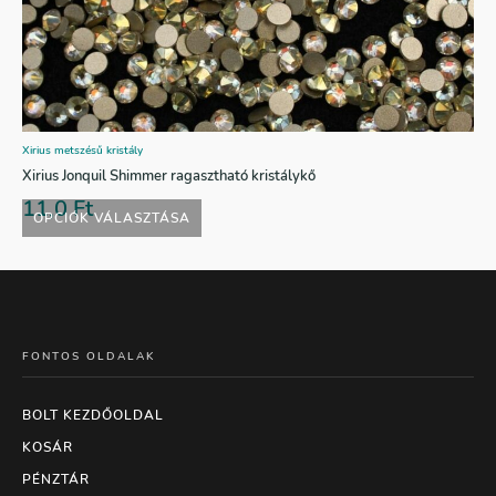
Xirius metszésű kristály
Xirius Jonquil Shimmer ragasztható kristálykő
11,0
Ft
OPCIÓK VÁLASZTÁSA
FONTOS OLDALAK
BOLT KEZDŐOLDAL
KOSÁR
PÉNZTÁR