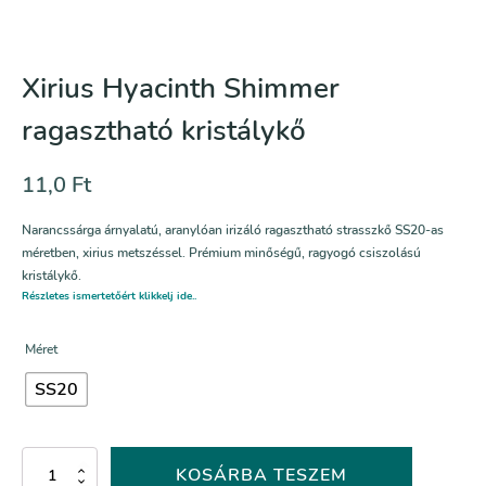
Xirius Hyacinth Shimmer
ragasztható kristálykő
11,0
Ft
Narancssárga árnyalatú, aranylóan irizáló ragasztható strasszkő SS20-as
méretben, xirius metszéssel. Prémium minőségű, ragyogó csiszolású
kristálykő.
Részletes ismertetőért klikkelj ide..
Méret
SS20
Xirius
KOSÁRBA TESZEM