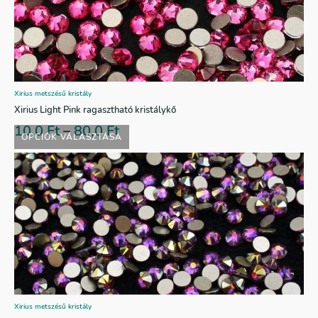
Xirius metszésű kristály
Xirius Light Pink ragasztható kristálykő
10,0
Ft
–
80,0
Ft
OPCIÓK VÁLASZTÁSA
Xirius metszésű kristály