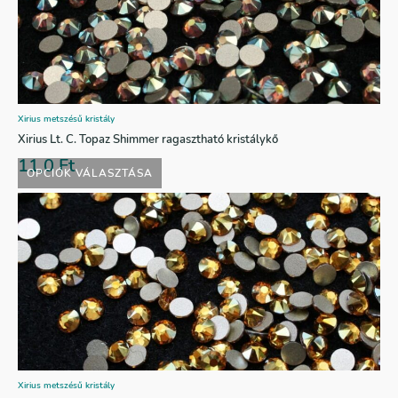
Xirius metszésű kristály
Xirius Lt. C. Topaz Shimmer ragasztható kristálykő
11,0
Ft
OPCIÓK VÁLASZTÁSA
Xirius metszésű kristály