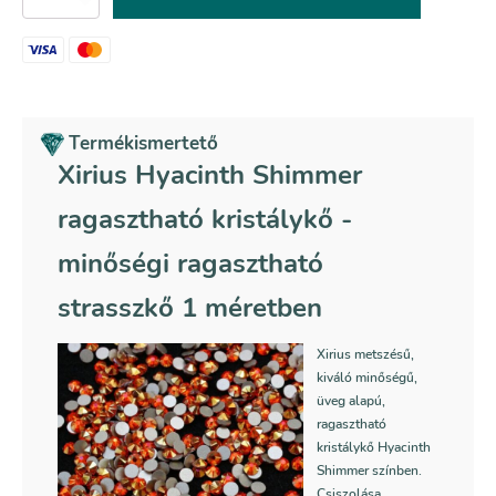
Hyacinth
Shimmer
ragasztható
kristálykő
mennyiség
Termékismertető
Xirius Hyacinth Shimmer
ragasztható kristálykő -
minőségi ragasztható
strasszkő 1 méretben
Xirius metszésű,
kiváló minőségű,
üveg alapú,
ragasztható
kristálykő Hyacinth
Shimmer színben.
Csiszolása