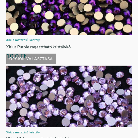
Xirius metszésű kristály
Xirius Purple ragasztható kristálykő
10,0
Ft
OPCIÓK VÁLASZTÁSA
Xirius metszésű kristály