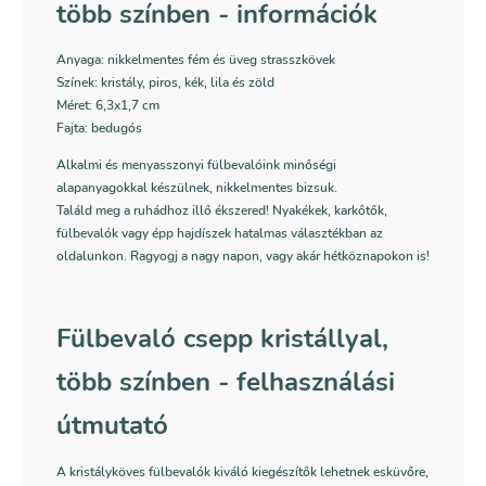
több színben - információk
Anyaga: nikkelmentes fém és üveg strasszkövek
Színek: kristály, piros, kék, lila és zöld
Méret: 6,3x1,7 cm
Fajta: bedugós
Alkalmi és menyasszonyi fülbevalóink minőségi
alapanyagokkal készülnek, nikkelmentes bizsuk.
Találd meg a ruhádhoz illő ékszered! Nyakékek, karkőtők,
fülbevalók vagy épp hajdíszek hatalmas választékban az
oldalunkon. Ragyogj a nagy napon, vagy akár hétköznapokon is!
Fülbevaló csepp kristállyal,
több színben - felhasználási
útmutató
A kristályköves fülbevalók kiváló kiegészítők lehetnek esküvőre,