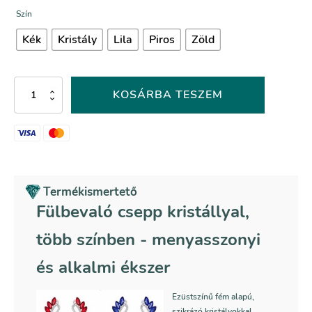
Szín
Kék
Kristály
Lila
Piros
Zöld
Fülbevaló
KOSÁRBA TESZEM
csepp
kristállyal,
több
színben
mennyiség
Termékismertető
Fülbevaló csepp kristállyal,
több színben - menyasszonyi
és alkalmi ékszer
Ezüstszínű fém alapú,
szikrázó kristályokkal