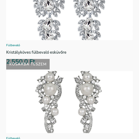
Fülbevaló
Kristályköves fülbevaló esküvőre
2.550,0
Ft
KOSÁRBA TESZEM
Fülbevaló