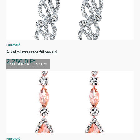
Fülbevaló
Alkalmi strasszos fülbevaló
2.250,0
Ft
KOSÁRBA TESZEM
Fülbevaló