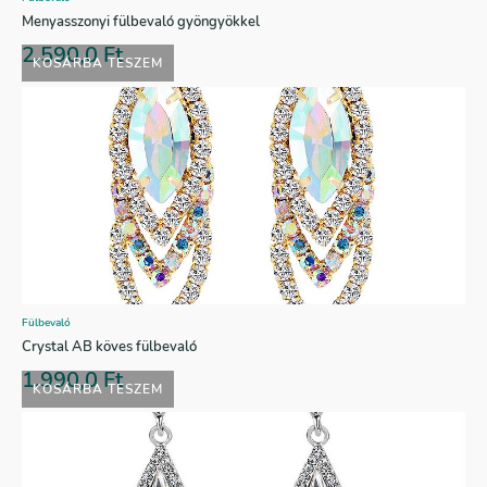
Menyasszonyi fülbevaló gyöngyökkel
2.590,0
Ft
KOSÁRBA TESZEM
Fülbevaló
Crystal AB köves fülbevaló
1.990,0
Ft
KOSÁRBA TESZEM