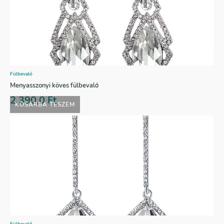
Fülbevaló
Menyasszonyi köves fülbevaló
2.390,0
Ft
KOSÁRBA TESZEM
Fülbevaló