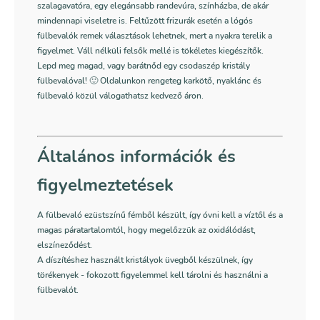
szalagavatóra, egy elegánsabb randevúra, színházba, de akár
mindennapi viseletre is. Feltűzött frizurák esetén a lógós
fülbevalók remek választások lehetnek, mert a nyakra terelik a
figyelmet. Váll nélküli felsők mellé is tökéletes kiegészítők.
Lepd meg magad, vagy barátnőd egy csodaszép kristály
fülbevalóval! 🙂 Oldalunkon rengeteg karkötő, nyaklánc és
fülbevaló közül válogathatsz kedvező áron.
Általános információk és
figyelmeztetések
A fülbevaló ezüstszínű fémből készült, így óvni kell a víztől és a
magas páratartalomtól, hogy megelőzzük az oxidálódást,
elszíneződést.
A díszítéshez használt kristályok üvegből készülnek, így
törékenyek - fokozott figyelemmel kell tárolni és használni a
fülbevalót.