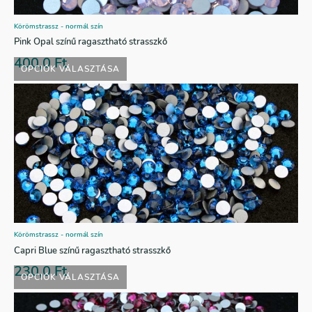
Körömstrassz - normál szín
Pink Opal színű ragasztható strasszkő
400,0
Ft
OPCIÓK VÁLASZTÁSA
Körömstrassz - normál szín
Capri Blue színű ragasztható strasszkő
230,0
Ft
OPCIÓK VÁLASZTÁSA