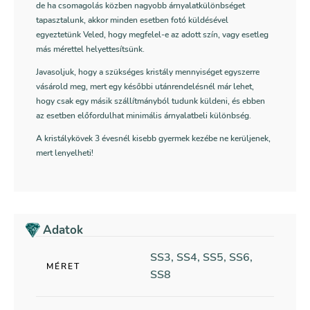
de ha csomagolás közben nagyobb árnyalatkülönbséget
tapasztalunk, akkor minden esetben fotó küldésével
egyeztetünk Veled, hogy megfelel-e az adott szín, vagy esetleg
más mérettel helyettesítsünk.
Javasoljuk, hogy a szükséges kristály mennyiséget egyszerre
vásárold meg, mert egy későbbi utánrendelésnél már lehet,
hogy csak egy másik szállítmányból tudunk küldeni, és ebben
az esetben előfordulhat minimális árnyalatbeli különbség.
A kristálykövek 3 évesnél kisebb gyermek kezébe ne kerüljenek,
mert lenyelheti!
Adatok
SS3, SS4, SS5, SS6,
MÉRET
SS8