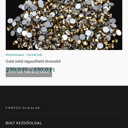
Körömstrassz - normál szín
Gold színű ragasztható strasszkő
230,0
Ft
–
330,0
Ft
OPCIÓK VÁLASZTÁSA
FONTOS OLDALAK
BOLT KEZDŐOLDAL