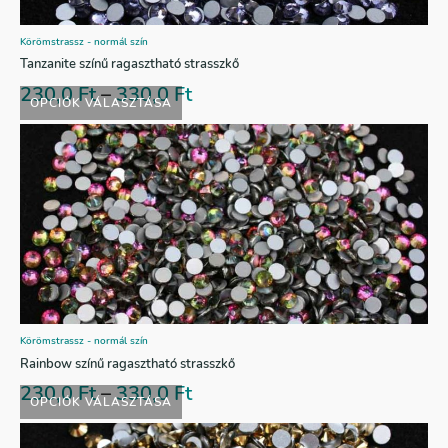
Körömstrassz - normál szín
Tanzanite színű ragasztható strasszkő
230,0
Ft
–
330,0
Ft
OPCIÓK VÁLASZTÁSA
Körömstrassz - normál szín
Rainbow színű ragasztható strasszkő
230,0
Ft
–
330,0
Ft
OPCIÓK VÁLASZTÁSA