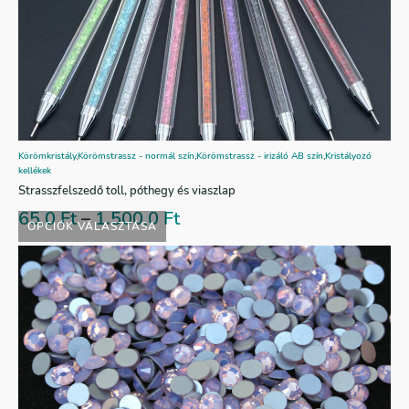
Körömkristály
,
Körömstrassz - normál szín
,
Körömstrassz - irizáló AB szín
,
Kristályozó
kellékek
Strasszfelszedő toll, póthegy és viaszlap
65,0
Ft
–
1.500,0
Ft
OPCIÓK VÁLASZTÁSA