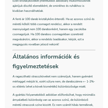
Ezen kristályköveket (méretükből adódóan) műkörmösöknek
ajánljuk díszítő elemekként, de sminkhez és ruhákhoz is
kiválóan használhatóak.
A fenti ár 100 darab kristálykőre értendő. Ha az azonos színű és
méretű kőből több csomagot rendelsz, akkor a rendelt
mennyiséget nem 100 darabonként, hanem egy zacskóba
csomagoljuk. Ha 100 darabos csomagokban szeretnéd
megvásárolni, akkor a rendelés leadásakor, kérjük, ezt a
megjegyzés rovatban jelezd nekünk!
Általános információk és
figyelmeztetések
A ragasztható strasszköveket nem számoljuk, hanem gyémánt
mérleggel mérjük ki, ezért súlyra nem, de darabszámra +- 1-2%-
os eltérés lehet a kövek kismértékű különbözősége miatt.
A gyártási folyamatokból adódóan előfordulhat, hogy minimális
árnyalatbeli különbség van az azonos színű, de különböző
méretű strasszok színe között. Ez nem számít hibás terméknek,