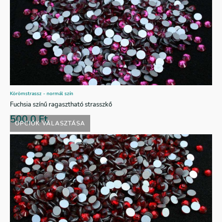
Körömstrassz - normál szín
Fuchsia színű ragasztható strasszkő
500,0
Ft
OPCIÓK VÁLASZTÁSA