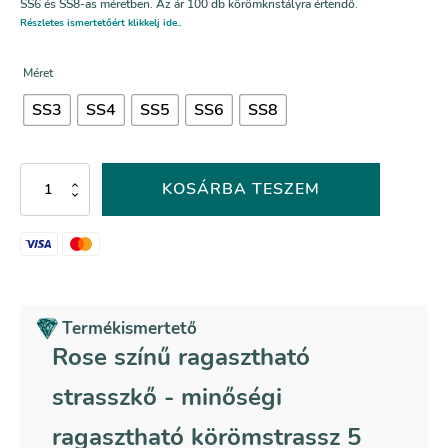
SS6 és SS8-as méretben. Az ár 100 db körömkristályra értendő.
Részletes ismertetőért klikkelj ide..
Méret
SS3
SS4
SS5
SS6
SS8
Rose
KOSÁRBA TESZEM
színű
ragasztható
strasszkő
mennyiség
Termékismertető
Rose színű ragasztható
strasszkő - minőségi
ragasztható körömstrassz 5