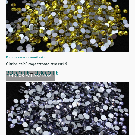
Körömstrassz - normál szín
Citrine színű ragasztható strasszkő
230,0
Ft
–
330,0
Ft
OPCIÓK VÁLASZTÁSA