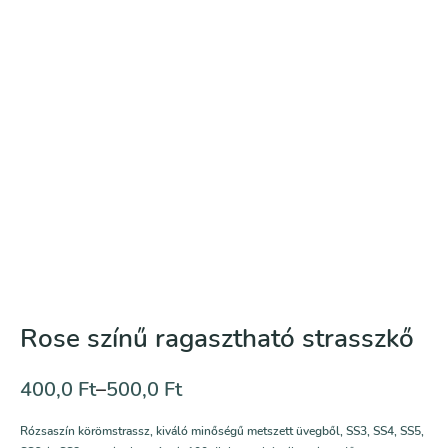
Rose színű ragasztható strasszkő
400,0
Ft
–
500,0
Ft
Rózsaszín körömstrassz, kiváló minőségű metszett üvegből, SS3, SS4, SS5,