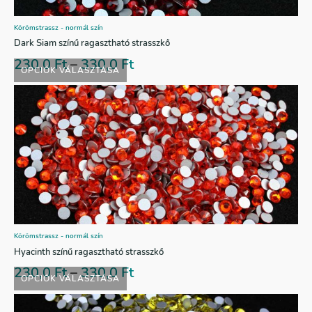
Körömstrassz - normál szín
Dark Siam színű ragasztható strasszkő
230,0
Ft
–
330,0
Ft
OPCIÓK VÁLASZTÁSA
Körömstrassz - normál szín
Hyacinth színű ragasztható strasszkő
230,0
Ft
–
330,0
Ft
OPCIÓK VÁLASZTÁSA