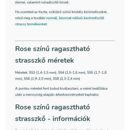
elemei, valamint ruhadíszítő kövek.
Ha szereted az tiszta, szikrázó színű kristály körömdíszeket,
nézd meg a további
normál, bevonat nélküli körömdíszítő
strassz termékeinket
.
Rose színű ragasztható
strasszkő méretek
Méretek: SS3 (1,4-1,5 mm), SS4 (1,5-1,6 mm), SS5 (1,7-1,8
mm), SS6 (1,9-2,0 mm), SS8 (2,3-2,4 mm)
A pontos méretet fent tudod kiválasztani, a méret beállítása
után a mennyiség alapján árkedvezményeket kaphatsz.
Rose színű ragasztható
strasszkő - információk