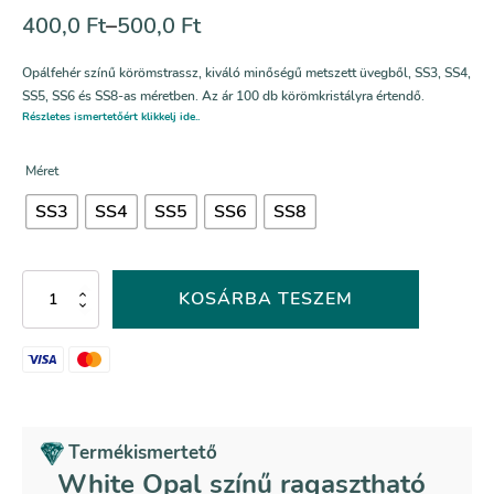
400,0
Ft
–
500,0
Ft
Opálfehér színű körömstrassz, kiváló minőségű metszett üvegből, SS3, SS4,
SS5, SS6 és SS8-as méretben. Az ár 100 db körömkristályra értendő.
Részletes ismertetőért klikkelj ide..
Méret
SS3
SS4
SS5
SS6
SS8
White
KOSÁRBA TESZEM
Opal
színű
ragasztható
strasszkő
mennyiség
Termékismertető
White Opal színű ragasztható