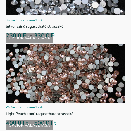
Körömstrassz - normál szín
Silver színű ragasztható strasszkő
230,0
Ft
–
330,0
Ft
OPCIÓK VÁLASZTÁSA
Körömstrassz - normál szín
Light Peach színű ragasztható strasszkő
400,0
Ft
–
500,0
Ft
OPCIÓK VÁLASZTÁSA