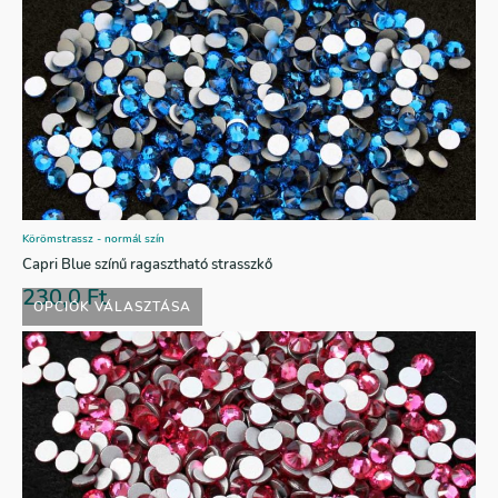
Körömstrassz - normál szín
Capri Blue színű ragasztható strasszkő
230,0
Ft
OPCIÓK VÁLASZTÁSA