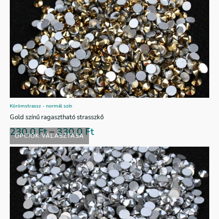
Körömstrassz - normál szín
Gold színű ragasztható strasszkő
230,0
Ft
–
330,0
Ft
OPCIÓK VÁLASZTÁSA