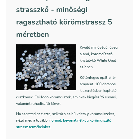
strasszkő - minőségi
ragasztható körömstrassz 5
méretben
Kiváló minőségű, üveg
alapú, körömdíszítő
kristálykő White Opal
színben.
Különleges opálfehér
árnyalat. 100 darabos
kiszerelésben kapható
díszkövek. Csillogó körömdíszek, sminkek kiegészítő elemei,
valamint ruhadíszítő kövek.
Ha szereted az tiszta, szikrázó színű kristály körömdíszeket,
nézd meg a további
normál, bevonat nélküli körömdíszítő
strassz termékeinket
.