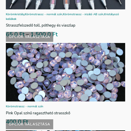
Körömkristály
,
Körömstrassz - normál szín
,
Körömstrassz - irizáló AB szín
,
Kristályozó
kellékek
Strasszfelszedő toll, póthegy és viaszlap
65,0
Ft
–
1.500,0
Ft
OPCIÓK VÁLASZTÁSA
Körömstrassz - normál szín
Pink Opal színű ragasztható strasszkő
400,0
Ft
OPCIÓK VÁLASZTÁSA