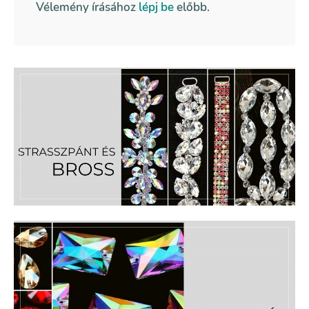
Vélemény írásához
lépj be
előbb.