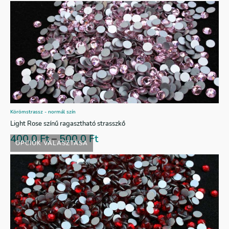
Körömstrassz - normál szín
Light Rose színű ragasztható strasszkő
400,0
Ft
–
500,0
Ft
OPCIÓK VÁLASZTÁSA