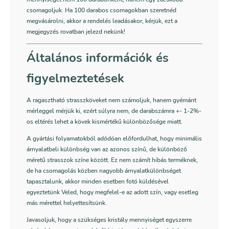
csomagoljuk. Ha 100 darabos csomagokban szeretnéd
megvásárolni, akkor a rendelés leadásakor, kérjük, ezt a
megjegyzés rovatban jelezd nekünk!
Általános információk és
figyelmeztetések
A ragasztható strasszköveket nem számoljuk, hanem gyémánt
mérleggel mérjük ki, ezért súlyra nem, de darabszámra +- 1-2%-
os eltérés lehet a kövek kismértékű különbözősége miatt.
A gyártási folyamatokból adódóan előfordulhat, hogy minimális
árnyalatbeli különbség van az azonos színű, de különböző
méretű strasszok színe között. Ez nem számít hibás terméknek,
de ha csomagolás közben nagyobb árnyalatkülönbséget
tapasztalunk, akkor minden esetben fotó küldésével
egyeztetünk Veled, hogy megfelel-e az adott szín, vagy esetleg
más mérettel helyettesítsünk.
Javasoljuk, hogy a szükséges kristály mennyiséget egyszerre