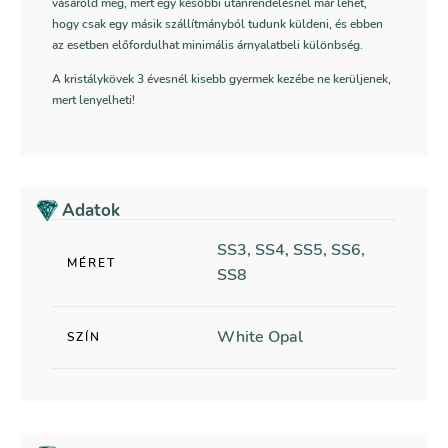
vásárold meg, mert egy későbbi utánrendelésnél már lehet,
hogy csak egy másik szállítmányból tudunk küldeni, és ebben
az esetben előfordulhat minimális árnyalatbeli különbség.
A kristálykövek 3 évesnél kisebb gyermek kezébe ne kerüljenek,
mert lenyelheti!
Adatok
SS3, SS4, SS5, SS6,
MÉRET
SS8
White Opal
SZÍN