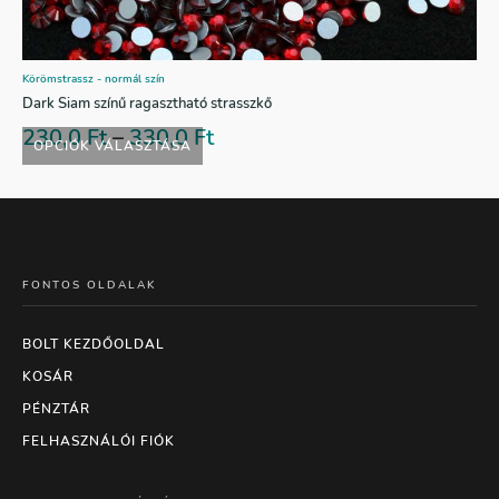
Körömstrassz - normál szín
Dark Siam színű ragasztható strasszkő
230,0
Ft
–
330,0
Ft
OPCIÓK VÁLASZTÁSA
FONTOS OLDALAK
BOLT KEZDŐOLDAL
KOSÁR
PÉNZTÁR
FELHASZNÁLÓI FIÓK