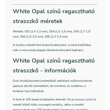
White Opal színű ragasztható
strasszkő méretek
Méretek: SS3 (1,4-1,5 mm), SS4 (1,5-1,6 mm), SS5 (1,7-1,8
mm), SS6 (1,9-2,0 mm), SS8 (2,3-2,4 mm)
A pontos méretet fent tudod kiválasztani, a méret beállítása
után a mennyiség alapján árkedvezményeket kaphatsz.
White Opal színű ragasztható
strasszkő - információk
Ezen kristályköveket (méretükből adódóan) műkörmösöknek
ajánljuk díszítő elemekként, de sminkhez és ruhákhoz is
kiválóan használhatóak.
A fenti ár 100 darab kristálykőre értendő. Ha az azonos színű és
méretű kőből több csomagot rendelsz, akkor a rendelt
mennyiséget nem 100 darabonként, hanem egy zacskóba